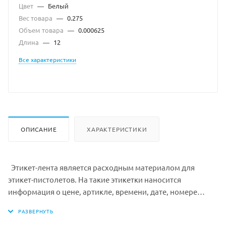
Цвет
—
Белый
Вес товара
—
0.275
Объем товара
—
0.000625
Длина
—
12
Все характеристики
ОПИСАНИЕ
ХАРАКТЕРИСТИКИ
Этикет-лента является расходным материалом для
этикет-пистолетов. На такие этикетки наносится
информация о цене, артикле, времени, дате, номере
партии, поставщике. Чаще всего их применяют в
небольших торговых точках или профессиональных