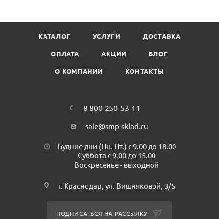
кухнях для маркирования продуктов.
Размер: 21,5х12мм
Цвет: белая с красной полосой
КАТАЛОГ
УСЛУГИ
ДОСТАВКА
Этикеток в рулоне: 700 шт
Минимальная партия к покупке 1 спайка/ 10 рул.
ОПЛАТА
АКЦИИ
БЛОГ
Цена указана за 1 спайку.
О КОМПАНИИ
КОНТАКТЫ
8 800 250-53-11
sale@smp-sklad.ru
Будние дни (Пн.-Пт.) с 9.00 до 18.00
Суббота с 9.00 до 15.00
Воскресенье - выходной
г. Краснодар, ул. Вишняковой, 3/5
ПОДПИСАТЬСЯ НА РАССЫЛКУ