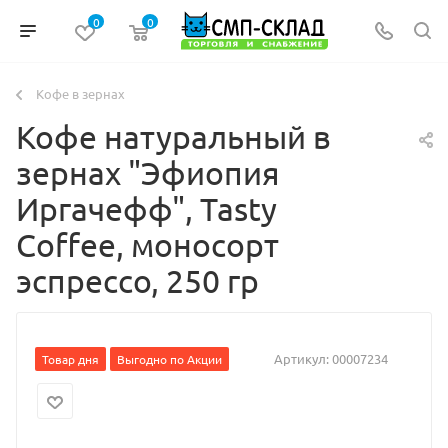
0
0
Кофе в зернах
Кофе натуральный в
зернах "Эфиопия
Иргачефф", Tasty
Coffee, моносорт
эспрессо, 250 гр
Артикул:
00007234
Товар дня
Выгодно по Акции