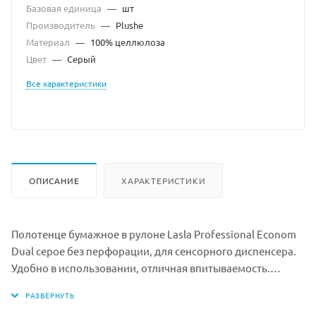
Базовая единица
—
шт
Производитель
—
Plushe
Материал
—
100% целлюлоза
Цвет
—
Серый
Все характеристики
ОПИСАНИЕ
ХАРАКТЕРИСТИКИ
Полотенце бумажное в рулоне Lasla Professional Econom
Dual серое без перфорации, для сенсорного диспенсера.
Удобно в использовании, отличная впитываемость.
Широко применяются в профессиональных кухонных
зонах сегмента HoReCa (кафе, рестораны, фаст-фуд,