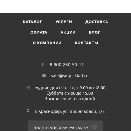
столовые, фуд-корты и другие) и на пищевых
производствах. Предназначены для использования в
диспенсерах для полотенец в рулонах с центральной
КАТАЛОГ
УСЛУГИ
ДОСТАВКА
вытяжкой. Бумажные полотенца в рулонах с центральной
вытяжкой позволяют заметно сокращать расход и
ОПЛАТА
АКЦИИ
БЛОГ
периодичность обслуживания.
О КОМПАНИИ
КОНТАКТЫ
Состав: осветлённое вторичное сырье
Цвет: серый
Перфорация: нет
Длина рулона: 160 метров
8 800 250-53-11
Ширина рулона: 200 мм
sale@smp-sklad.ru
Диаметр рулона:190 мм
Диаметр втулки: 40 мм
Будние дни (Пн.-Пт.) с 9.00 до 18.00
Колличество слоев: 2
Суббота с 9.00 до 15.00
Воскресенье - выходной
Страна производитель (Бренд): Россия (Plushe)
Минимальная партия к покупке: 1 шт
г. Краснодар, ул. Вишняковой, 3/5
Количество в упаковке: 6 шт
Упаковка: пакет
ПОДПИСАТЬСЯ НА РАССЫЛКУ