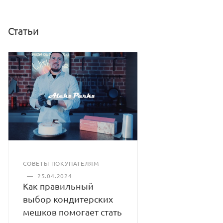
Количество слоев: 1
Цвет: синий
В рулоне: 10 штук.
Статьи
Минимальное количество для заказа: 1 рул (10шт)
Количество в коробе: 30 рул
Производитель: Россия
СОВЕТЫ ПОКУПАТЕЛЯМ
—
25.04.2024
Как правильный
выбор кондитерских
мешков помогает стать