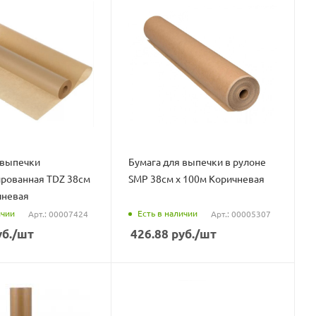
 выпечки
Бумага для выпечки в рулоне
рованная TDZ 38см
SMP 38см х 100м Коричневая
чневая
ичии
Есть в наличии
Арт.: 00007424
Арт.: 00005307
б.
/шт
426.88
руб.
/шт