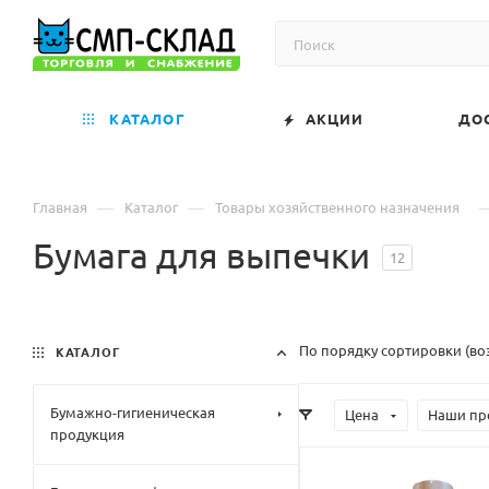
КАТАЛОГ
АКЦИИ
ДО
—
—
Главная
Каталог
Товары хозяйственного назначения
Бумага для выпечки
12
По порядку сортировки (во
КАТАЛОГ
Бумажно-гигиеническая
Цена
Наши пр
продукция