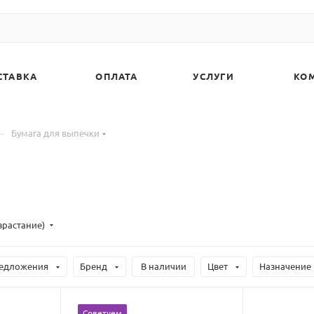
СТАВКА
ОПЛАТА
УСЛУГИ
КО
—
Бумага для выпечки
зрастание)
едложения
Бренд
В наличии
Цвет
Назначение
Советуем