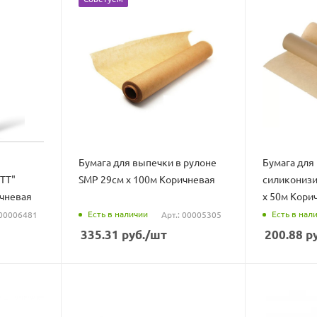
Бумага для выпечки в рулоне
Бумага для
ТТ"
SMP 29см х 100м Коричневая
силиконизи
ичневая
х 50м Кори
Есть в наличии
Есть в нал
 00006481
Арт.: 00005305
335.31
руб.
/шт
200.88
ру