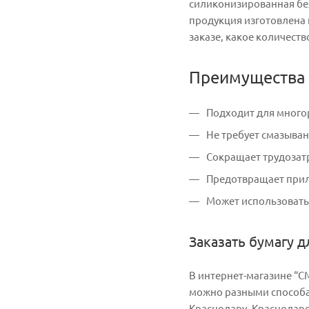
силиконизированная бел
продукция изготовлена 
заказе, какое количеств
Преимущества 
Подходит для много
Не требует смазыва
Сокращает трудозатр
Предотвращает прил
Может использовать
Заказать бумагу 
В интернет-магазине “С
можно разными способам
Краснодару, Краснодарс