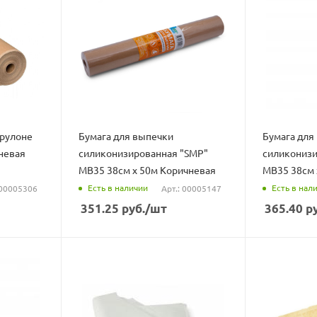
 рулоне
Бумага для выпечки
Бумага для
невая
силиконизированная "SMP"
силиконизи
MB35 38см х 50м Коричневая
MB35 38см 
Есть в наличии
Есть в нал
 00005306
Арт.: 00005147
351.25
руб.
/шт
365.40
ру