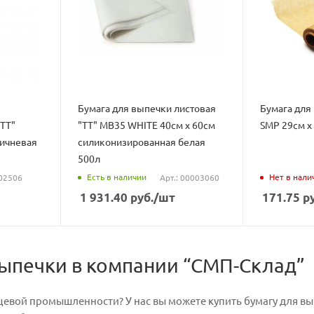
Бумага для выпечки листовая
Бумага для
ТТ"
"ТТ" MB35 WHITE 40см х 60см
SMP 29см х
ричневая
силиконизированная белая
500л
Есть в наличии
Нет в нали
 02506
Арт.: 00003060
1 931.40
руб.
/шт
171.75
ру
выпечки в компании “СМП-Склад”
щевой промышленности? У нас вы можете купить бумагу для в