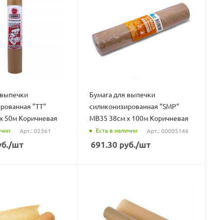
 выпечки
Бумага для выпечки
рованная "ТТ"
силиконизированная "SMP"
х 50м Коричневая
MB35 38см х 100м Коричневая
ичии
Есть в наличии
Арт.: 02361
Арт.: 00005146
б.
/шт
691.30
руб.
/шт