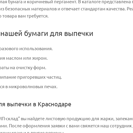
ая бумага и коричневый пергамент. В каталоге представлена п
из безопасных материалов и отвечает стандартам качества. Р
о товара вам требуется.
нашей бумаги для выпечки
разового использования.
ния маслом или жиром.
аты на очистку форм.
ипание пригоревших частиц.
ся в микроволновых печах.
для выпечки в Краснодаре
МП-склад” вы найдете листовую продукцию для жарки, запекани
и. После оформления заявки с вами свяжется наш сотрудник 
кому краю и в другие регионы.