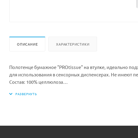
ОПИСАНИЕ
ХАРАКТЕРИСТИКИ
Полотенце бумажное "PROtissue" на втулке, идеально по
для использования в сенсорных диспенсерах. Не имеют 
Состав: 100% целлюлоза
Цвет: белый
Перфорация: нет
Тиснение: да
Ширина рулона: 200 мм
Длина рулона: 150 метров
Диаметр рулона: 170 мм
Диаметр втулки: 40 мм