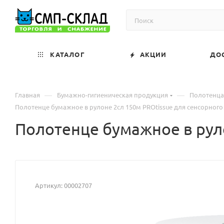
КАТАЛОГ
АКЦИИ
ДО
—
—
Главная
Бумажно-гигиеническая продукция
Полотенца
Полотенце бумажное в рулоне 2сл 150м PROtissue для сенсорного
Полотенце бумажное в руло
Артикул:
00002707