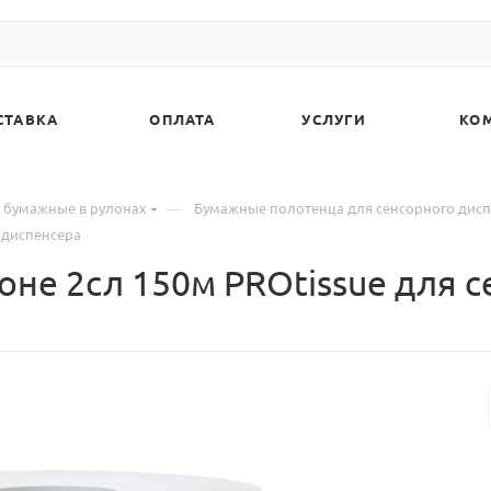
СТАВКА
ОПЛАТА
УСЛУГИ
КО
—
 бумажные в рулонах
Бумажные полотенца для сенсорного дис
 диспенсера
не 2сл 150м PROtissue для 