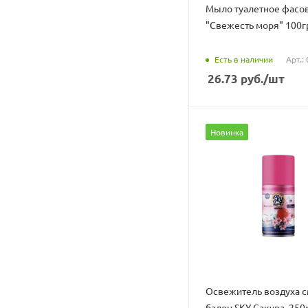
Мыло туалетное фасо
"Свежесть моря" 100г
Есть в наличии
Арт.:
26.73
руб.
/шт
Новинка
Освежитель воздуха 
балон SKY Сакура, 250