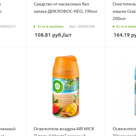
в
Средство от насекомых без
Очиститель
р
запаха ДИХЛОФОС-НЕО, 190мл
машин Gras
200мл
Есть в наличии
Есть в нал
 00005251
Арт.: 00003346
108.81
руб.
/шт
164.19
ру
сменный
Освежитель воздуха AIR WICK
Освежитель
мл
"Спелый Манго" сменный
"Океанский