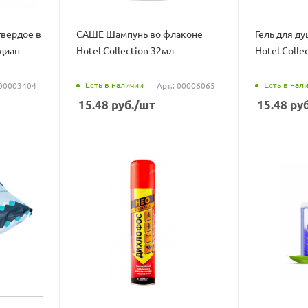
твердое в
САШЕ Шампунь во флаконе
Гель для д
диан
Hotel Collection 32мл
Hotel Colle
Есть в наличии
Есть в нал
 00003404
Арт.: 00006065
15.48
руб.
/шт
15.48
руб