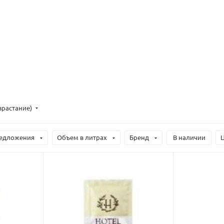
зрастание)
едложения
Объем в литрах
Бренд
В наличии