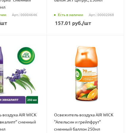
0мл
ичии
Есть в наличии
Арт.: 00004646
Арт.: 00002068
/шт
157.01
руб.
/шт
 воздуха AIR WICK
Освежитель воздуха AIR WICK
Эвкалипт" сменный
"Апельсин и грейпфрут"
0мл
сменный баллон 250мл