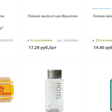
ное
Липкая лента от мух Фумитокс
Липкая лент
а"
Есть в наличии
Есть в нал
 00005979
Арт.: 00003084
17.28
руб.
/шт
14.40
руб