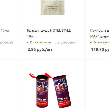
 10мл
Гель для душа HOTEL STYLE
Полироль д
10мл
MAX" цитру
Есть в наличии
Есть в нал
 00006068
Арт.: 00006067
2.85
руб.
/шт
119.70
ру