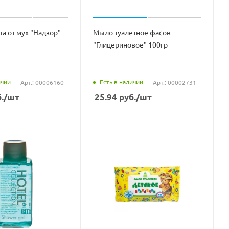
а от мух "Надзор"
Мыло туалетное фасов
"Глицериновое" 100гр
ичии
Есть в наличии
Арт.: 00006160
Арт.: 00002731
.
/шт
25.94
руб.
/шт