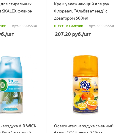
 для стиральных
Крем увлажняющий для рук
s SKALEX флакон
Флореаль "Альбавет-мед" с
дозатором 500мл
ичии
Есть в наличии
Арт.: 00005538
Арт.: 00003550
б.
/шт
207.20
руб.
/шт
 воздуха AIR WICK
Освежитель воздуха сменный
 бриз" сменный
балон SKY Цитрус, 250мл