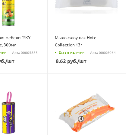
ля мебели "SKY
Мыло флоу-пак Hotel
с, 300мл
Collection 13г
ичии
Есть в наличии
Арт.: 00005885
Арт.: 00006064
б.
/шт
8.62
руб.
/шт