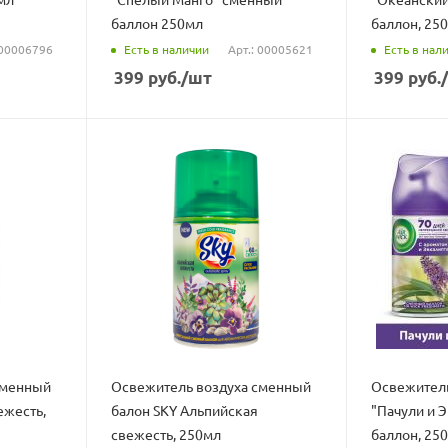
баллон 250мл
баллон, 25
Есть в наличии
Есть в нал
 00006796
Арт.: 00005621
399
руб.
/шт
399
руб.
сменный
Освежитель воздуха сменный
Освежитель
ежесть,
балон SKY Альпийская
"Пачули и 
свежесть, 250мл
баллон, 25