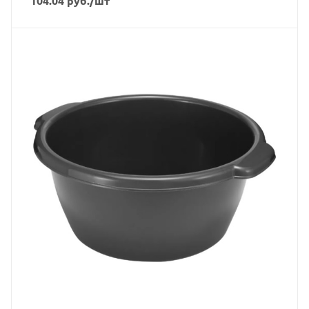
104.04
руб.
/шт