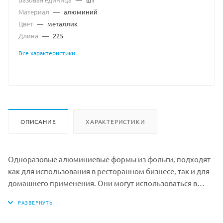
Материал
—
алюминий
Цвет
—
металлик
Длина
—
225
Все характеристики
ОПИСАНИЕ
ХАРАКТЕРИСТИКИ
Одноразовые алюминиевые формы из фольги, подходят
как для использования в ресторанном бизнесе, так и для
домашнего применения. Они могут использоваться в
качестве посуды для приготовления в духовке различных
изделий (суши и роллов, а так же для кондитерских
изделий), для упаковки готовых блюд, фаст-фуда, также