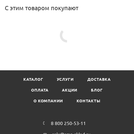
для хранения зелени, овощей и даже заморозки
С этим товаром покупают
продуктов. Материал безопасен, экологичен и прочен.
Контейнеры выдерживают диапазон температур от -40 до
+280 градусов и могут быть укомплектованы крышкой.
Материал: алюминий;
Размер (ДхШхВ): 225х175х35мм;
Объем: 1125 мл
Крышка приобретается отдельно, арт. 00007104
Минимальная партия к покупке: 50 шт
Количество в коробке: 500 шт.
КАТАЛОГ
УСЛУГИ
ДОСТАВКА
ОПЛАТА
АКЦИИ
БЛОГ
О КОМПАНИИ
КОНТАКТЫ
8 800 250-53-11