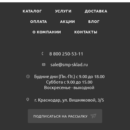
Материал: пергаментная бумага без пропитки.
КАТАЛОГ
УСЛУГИ
ДОСТАВКА
Производитель: Россия
Торговая марка: SMP
ОПЛАТА
АКЦИИ
БЛОГ
Минимальная партия к покупке: 1 рул
О КОМПАНИИ
КОНТАКТЫ
В упаковке: 9 рул
8 800 250-53-11
sale@smp-sklad.ru
Будние дни (Пн.-Пт.) с 9.00 до 18.00
Суббота с 9.00 до 15.00
Воскресенье - выходной
г. Краснодар, ул. Вишняковой, 3/5
ПОДПИСАТЬСЯ НА РАССЫЛКУ