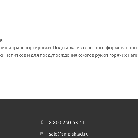
в.
ении и транспортировки. Подставка из телесного формованног
и напитков и для предупреждения ожогов рук от горячих напи
ных погодных условиях. Высокая база устойчиво и плотно уд
8 800 250-53-11
sale@smp-sklad.ru