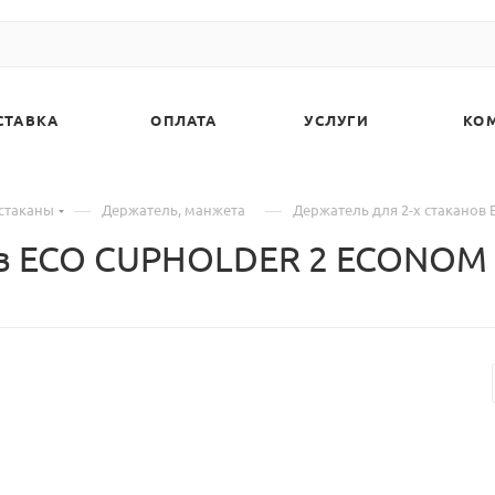
СТАВКА
ОПЛАТА
УСЛУГИ
КО
—
—
стаканы
Держатель, манжета
Держатель для 2-х стакано
нов ECO CUPHOLDER 2 ECONOM