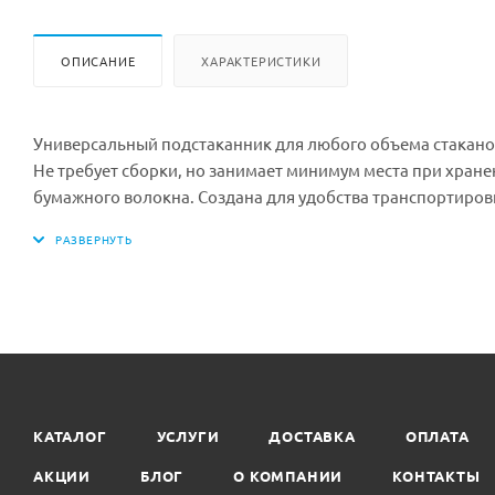
ОПИСАНИЕ
ХАРАКТЕРИСТИКИ
Универсальный подстаканник для любого объема стакано
Не требует сборки, но занимает минимум места при хран
бумажного волокна. Создана для удобства транспортировк
теряет эффективности применения даже при неблагоприят
стаканы, не допуская опрокидывание напитков.
Удерживает два стакана.
Цвет: синий
Длина: 190 мм
Ширина: 110 мм
Высота: 50 мм
Минимальная партия к покупке: 150 шт
Количество в коробке: 150 шт.
КАТАЛОГ
УСЛУГИ
ДОСТАВКА
ОПЛАТА
АКЦИИ
БЛОГ
О КОМПАНИИ
КОНТАКТЫ