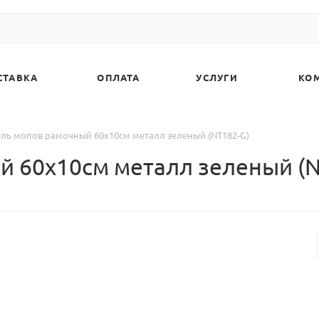
СТАВКА
ОПЛАТА
УСЛУГИ
КО
ль мопов рамочный 60х10см металл зеленый (NT182-G)
 60х10см металл зеленый (N