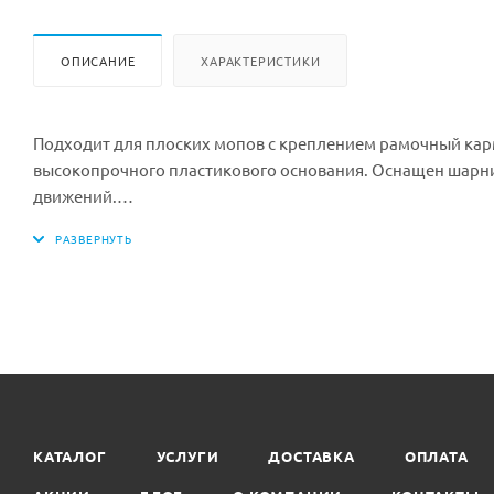
ОПИСАНИЕ
ХАРАКТЕРИСТИКИ
Подходит для плоских мопов с креплением рамочный кар
высокопрочного пластикового основания. Оснащен шарн
движений.
Подходит для мопа с арт. 02602 (сухая уборка)
Размер изделия, см: 60 х 10
Материал: пластик, металл
Цвет инвентаря: в ассортименте
Минимальная партия к покупке: 1 шт
Производитель: Турция
КАТАЛОГ
УСЛУГИ
ДОСТАВКА
ОПЛАТА