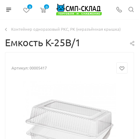
0
0
Контейнер одноразовый РКС, РК (неразъёмная крышка)
Емкость К-25В/1
Артикул:
00005417