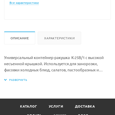
Все характеристики
ОПИСАНИЕ
ХАРАКТЕРИСТИКИ
Универсальный контейнер-ракушка К-25В/1 с высокой
несъемной крышкой. Используется для заморозки,
фасовки холодных блюд, салатов, пастообразных и
твёрдых продуктов, возможно и биодобавок, БАДов,
сухих кормов. Имеет универсальное применение для
пищевых и непищевых продуктов. Не допускается
сильный разогрев в микроволновке. Не использовать в
газовых и электропечах. Закрывается с помощью двух
КАТАЛОГ
УСЛУГИ
ДОСТАВКА
надежных прямоугольных клипсовых замков.
Материал: БОПС