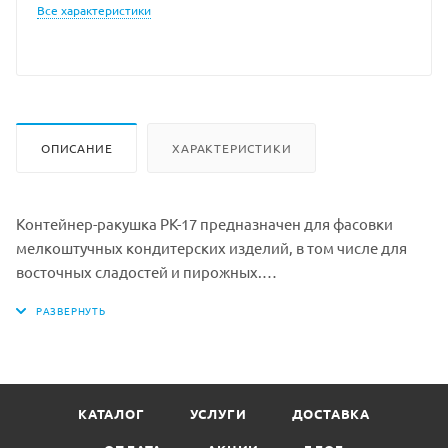
Все характеристики
ОПИСАНИЕ
ХАРАКТЕРИСТИКИ
Контейнер-ракушка РК-17 предназначен для фасовки
мелкоштучных кондитерских изделий, в том числе для
восточных сладостей и пирожных.
Контейнер-ракушка закрывается с помощью двух
надежных клипсовых замков.
Материал: БОПС
Высота внутренняя 58 мм
Длина внутренняя 170 мм
КАТАЛОГ
УСЛУГИ
ДОСТАВКА
Ширина внутренняя 89 мм
Производство: Комус