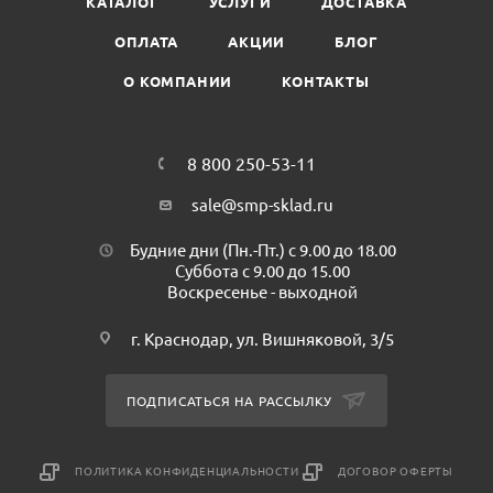
КАТАЛОГ
УСЛУГИ
ДОСТАВКА
материалом для упаковки продуктов: готовой еды,
кондитерских изделий, полуфабрикатов, чайной и
ОПЛАТА
АКЦИИ
БЛОГ
кофейной продукции.
О КОМПАНИИ
КОНТАКТЫ
Длина намотки - 80 м
Ширина: 29 см
Плотность: 9 мкр
Материал: алюминий
8 800 250-53-11
Минимальная партия к покупке: 1 шт
sale@smp-sklad.ru
В упаковке: 12 шт
Будние дни (Пн.-Пт.) с 9.00 до 18.00
Суббота с 9.00 до 15.00
Воскресенье - выходной
г. Краснодар, ул. Вишняковой, 3/5
ПОДПИСАТЬСЯ НА РАССЫЛКУ
ПОЛИТИКА КОНФИДЕНЦИАЛЬНОСТИ
ДОГОВОР ОФЕРТЫ