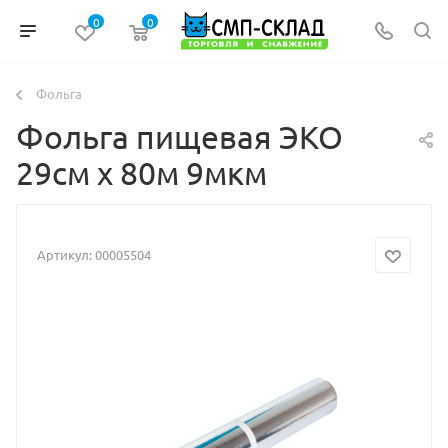
0
0
Фольга
Фольга пищевая ЭКО
29см х 80м 9мкм
Артикул:
00005504