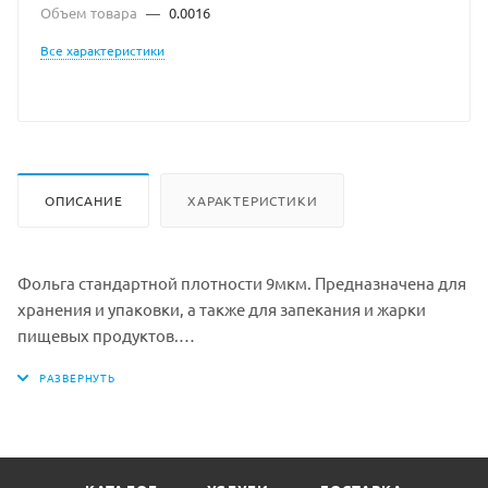
Объем товара
—
0.0016
Все характеристики
ОПИСАНИЕ
ХАРАКТЕРИСТИКИ
Фольга стандартной плотности 9мкм. Предназначена для
хранения и упаковки, а также для запекания и жарки
пищевых продуктов.
Обладает такими свойствами как: прочность и
непроницаемость, теплопроводность, гигиеничность,
имеет барьерные свойства и жаростойкость.
Пищевая фольга сохраняет продукты в свежем виде,
защищает их от засыхания. Является отличным