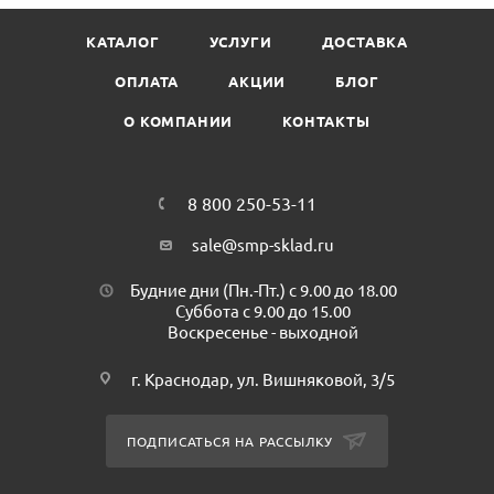
Особая формула минимизирует износ ткани, увеличивая
КАТАЛОГ
УСЛУГИ
ДОСТАВКА
срок службы одежды.
После стирки белье хорошо впитывает влагу,
ОПЛАТА
АКЦИИ
БЛОГ
предохраняя вещи от впитывания грязи.
О КОМПАНИИ
КОНТАКТЫ
Предназначен для ухода за любыми типами тканей.
Объем: 1 л.
Минимальная партия к покупке: 1 шт.
В коробке: 12 шт.
8 800 250-53-11
sale@smp-sklad.ru
Будние дни (Пн.-Пт.) с 9.00 до 18.00
Суббота с 9.00 до 15.00
Воскресенье - выходной
г. Краснодар, ул. Вишняковой, 3/5
ПОДПИСАТЬСЯ НА РАССЫЛКУ