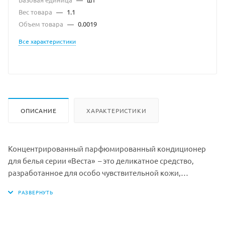
Вес товара
—
1.1
Объем товара
—
0.0019
Все характеристики
ОПИСАНИЕ
ХАРАКТЕРИСТИКИ
Концентрированный парфюмированный кондиционер
для белья серии «Веста» – это деликатное средство,
разработанное для особо чувствительной кожи,
нейтрализует негативное действие стирального порошка
на организм человека.
Смягчающие вещества, полученные из природных
источников, восстанавливают мягкость одежды и белья.