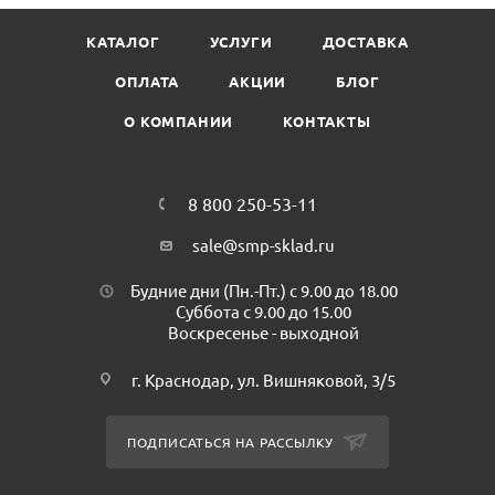
срок службы одежды.
КАТАЛОГ
УСЛУГИ
ДОСТАВКА
После стирки белье хорошо впитывает влагу,
предохраняя вещи от впитывания грязи.
ОПЛАТА
АКЦИИ
БЛОГ
Предназначен для ухода за любыми типами тканей.
О КОМПАНИИ
КОНТАКТЫ
Объем: 1 л.
Минимальная партия к покупке: 1 шт.
В коробке: 12 шт.
8 800 250-53-11
sale@smp-sklad.ru
Будние дни (Пн.-Пт.) с 9.00 до 18.00
Суббота с 9.00 до 15.00
Воскресенье - выходной
г. Краснодар, ул. Вишняковой, 3/5
ПОДПИСАТЬСЯ НА РАССЫЛКУ