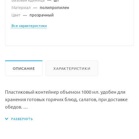
Материал
—
полипропилен
Цвет
—
прозрачный
Все характеристики
ОПИСАНИЕ
ХАРАКТЕРИСТИКИ
Пластиковый контейнер объемом 1000 мл. удобен для
хранения готовых горячих блюд, салатов, при доставке
обедов.
Можно разогревать в микроволновой печи.
Комплектность: Контейнер без крышки
Размер: 179х132х65мм
Внешняя высота: 65 мм