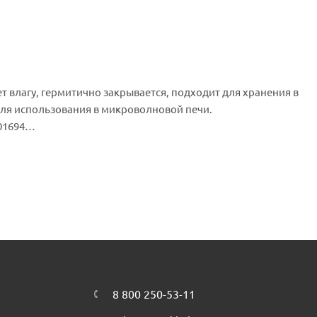
т влагу, гермитично закрывается, подходит для хранения в
ля использования в микроволновой печи.
01694
8 800 250-53-11