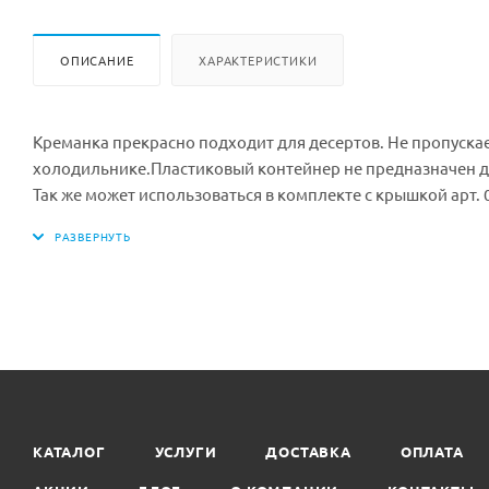
ОПИСАНИЕ
ХАРАКТЕРИСТИКИ
Креманка прекрасно подходит для десертов. Не пропускае
холодильнике.Пластиковый контейнер не предназначен д
Так же может использоваться в комплекте с крышкой арт. 
Материал: полистерол
Диаметр: 95 мм
Высота: 60 мм.
Объем: 200 мл
Цвет: прозрачный
Минимальная партия к покупке: 16 шт.
Количество в коробке: 192 шт.
КАТАЛОГ
УСЛУГИ
ДОСТАВКА
ОПЛАТА