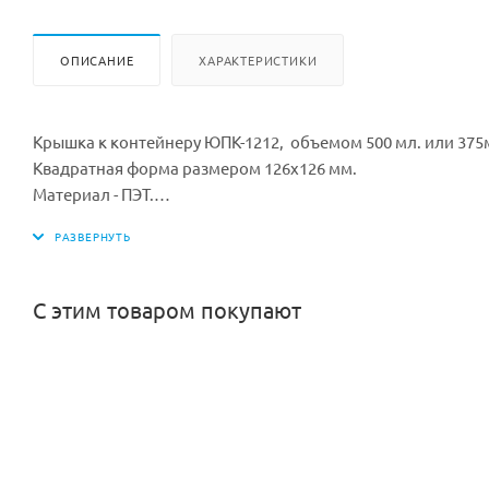
ОПИСАНИЕ
ХАРАКТЕРИСТИКИ
Крышка к контейнеру ЮПК-1212, объемом 500 мл. или 375
Квадратная форма размером 126х126 мм.
Материал - ПЭТ.
Цвет: прозрачный
Обращаем Ваше внимание: контейнер продается отдельн
Минимальная партия к покупке: 50 шт
Количество в коробке: 300/500 шт.
С этим товаром покупают