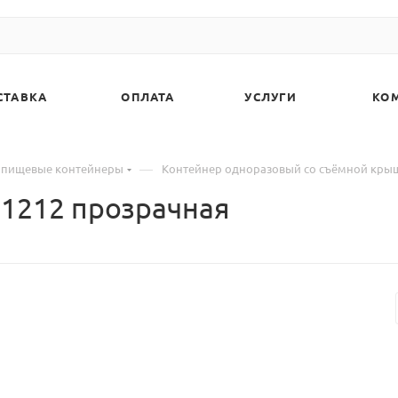
СТАВКА
ОПЛАТА
УСЛУГИ
КО
—
 пищевые контейнеры
Контейнер одноразовый со съёмной кры
1212 прозрачная