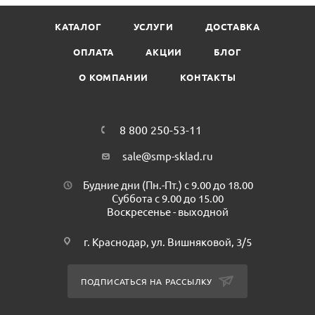
черного цвета, надежно защищающий содержимое
КАТАЛОГ
УСЛУГИ
ДОСТАВКА
пакета от внешних повреждений и обеспечивающий
полную конфиденциальность. Полиэтилен высокого
ОПЛАТА
АКЦИИ
БЛОГ
давления, мягкий и прочный, устойчивый к механическим
О КОМПАНИИ
КОНТАКТЫ
повреждениям и проколам. Наличие клейкой ленты
гарантирует сохранность вещей.
Размер: 170х240+40мм
Наличие кармана: Нет
8 800 250-53-11
Материал: ПВД
sale@smp-sklad.ru
Цвет: Белый
Плотность: 50мкм
Будние дни (Пн.-Пт.) с 9.00 до 18.00
Соответствует требованиям ФГУП "Почта России"
Суббота с 9.00 до 15.00
Воскресенье - выходной
Страна происхождения.: Россия
Минимальная партия к покупке: 100 шт
г. Краснодар, ул. Вишняковой, 3/5
Количество в коробке: 2500 шт
ПОДПИСАТЬСЯ НА РАССЫЛКУ