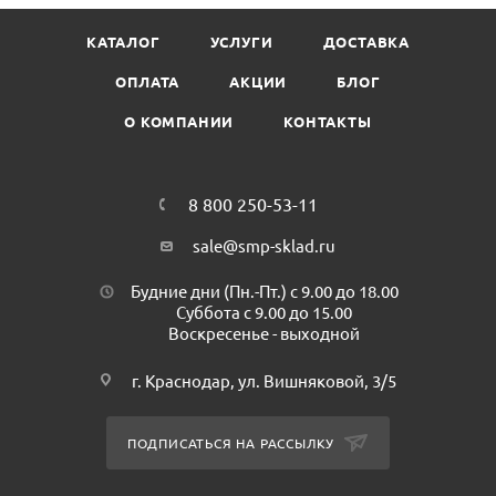
Сегментированная конструкция удобна тем, что в
КАТАЛОГ
УСЛУГИ
ДОСТАВКА
необходимый момент можно обломить затупившийся
сегмент лезвия и продолжить работу новой режущей
ОПЛАТА
АКЦИИ
БЛОГ
кромкой, что делает работу удобной и экономит время.
О КОМПАНИИ
КОНТАКТЫ
Ширина - 18 мм
Длина - 100 мм
8 800 250-53-11
sale@smp-sklad.ru
Будние дни (Пн.-Пт.) с 9.00 до 18.00
Суббота с 9.00 до 15.00
Воскресенье - выходной
г. Краснодар, ул. Вишняковой, 3/5
ПОДПИСАТЬСЯ НА РАССЫЛКУ