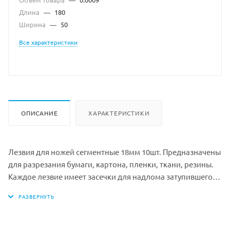
Длина
—
180
Ширина
—
50
Все характеристики
ОПИСАНИЕ
ХАРАКТЕРИСТИКИ
Лезвия для ножей сегментные 18мм 10шт. Предназначены
для разрезания бумаги, картона, пленки, ткани, резины.
Каждое лезвие имеет засечки для надлома затупившегося
сегмента.
Набор включает в себя 10 сегментированных лезвий для
ножей в контейнере. Материал: высокоуглеродистая
сталь CS.