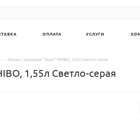
СТАВКА
ОПЛАТА
УСЛУГИ
КО
—
Миска с крышкой "Wave" PHIBO, 1,55л Светло-серая
IBO, 1,55л Светло-серая