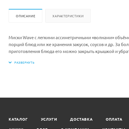
ОПИСАНИЕ
ХАРАКТЕРИСТИКИ
Миски Wave с легкими ассиметричными «волнами» объёмо
порций блюд или же хранения закусок, соусов и др. За б
приготовления блюда его можно закрыть крышкой и убрат
даст блюду впитать посторонние запахи. Изготавливается
продуктами. Миску без крышки можно мыть в посудомое
Цвет: Св. серый
Размер изделия, мм: 195x183x87
Объем, л.: 1,55
Материал: полипропилен
Минимальная партия к покупке: 1 шт.
Количество в коробе: 12 шт
КАТАЛОГ
УСЛУГИ
ДОСТАВКА
ОПЛАТА