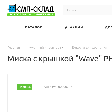
КАТАЛОГ
АКЦИИ
ДО
—
—
Главная
Кухонный инвентарь
Емкости для хранения
Миска с крышкой "Wave" PH
Артикул:
00006722
Новинка