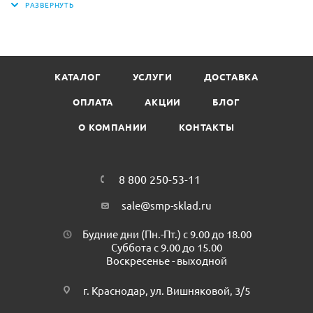
Вид МОПа:прошитый петлевой
Материал насадки:микрофибра (шенилл)
Размер насадки: 42 x 13 см
Цвет: оранжевый
КАТАЛОГ
УСЛУГИ
ДОСТАВКА
Производитель: ТЕХТОР
Минимальная партия к покупке: 1 ш
ОПЛАТА
АКЦИИ
БЛОГ
О КОМПАНИИ
КОНТАКТЫ
8 800 250-53-11
sale@smp-sklad.ru
Будние дни (Пн.-Пт.) с 9.00 до 18.00
Суббота с 9.00 до 15.00
Воскресенье - выходной
г. Краснодар, ул. Вишняковой, 3/5