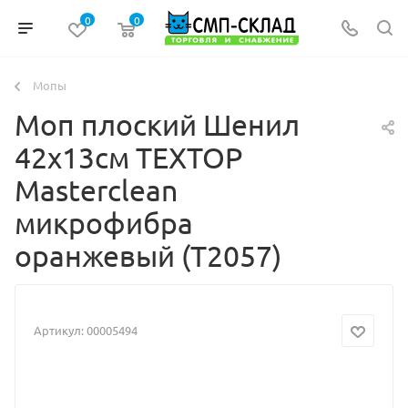
0
0
Мопы
Моп плоский Шенил
42х13см TEXTOP
Masterclean
микрофибра
оранжевый (Т2057)
Артикул:
00005494