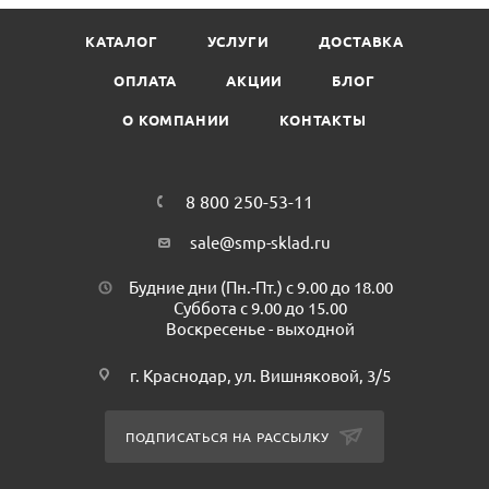
торговых помещениях. Обладает дезинфицирующими и
КАТАЛОГ
УСЛУГИ
ДОСТАВКА
антибактериальными свойствами, нейтрализует не
приятные запахи, вызванные содержанием животных,
ОПЛАТА
АКЦИИ
БЛОГ
предотвращает образование плесени и грибка,
О КОМПАНИИ
КОНТАКТЫ
уничтожает опасные микроорганизмы,
обеспечивает гигиеническую безопасность.
Рекомендуется использовать для уборки и дезинфекции
на пищевых производствах, в медицинских, санаторно-
8 800 250-53-11
курортных, ветеринарных и образовательных
sale@smp-sklad.ru
учреждениях, спорт.залах, бассейнах и др. Подходит как
для ручной ежедневной уборки, так и для уборки
Будние дни (Пн.-Пт.) с 9.00 до 18.00
поломоечной машиной. При ручной уборке необходимо
Суббота с 9.00 до 15.00
Воскресенье - выходной
пользоваться перчатками.
Объем: 5л
г. Краснодар, ул. Вишняковой, 3/5
ПОДПИСАТЬСЯ НА РАССЫЛКУ