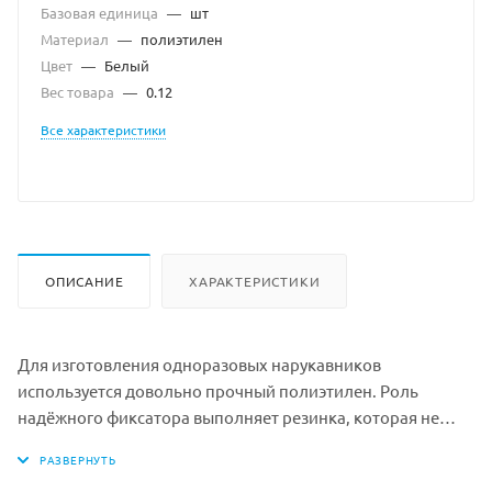
Базовая единица
—
шт
Материал
—
полиэтилен
Цвет
—
Белый
Вес товара
—
0.12
Все характеристики
ОПИСАНИЕ
ХАРАКТЕРИСТИКИ
Для изготовления одноразовых нарукавников
используется довольно прочный полиэтилен. Роль
надёжного фиксатора выполняет резинка, которая не
позволяет изделию скатываться с руки. Полиэтиленовые
нарукавники применяются для защиты одежды.