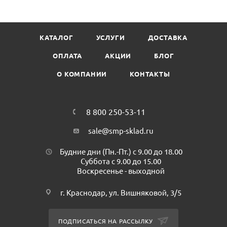
Цвет: белый
Размер: 15 х 39 см
Состав: полиэтилен
КАТАЛОГ
УСЛУГИ
ДОСТАВКА
Производитель: HANS
Пачка: 50 шт
ОПЛАТА
АКЦИИ
БЛОГ
Минимальный заказ: 1 пачка/50шт
О КОМПАНИИ
КОНТАКТЫ
Упаковка: 40 пачек/1000шт
8 800 250-53-11
sale@smp-sklad.ru
Будние дни (Пн.-Пт.) с 9.00 до 18.00
Суббота с 9.00 до 15.00
Воскресенье - выходной
г. Краснодар, ул. Вишняковой, 3/5
ПОДПИСАТЬСЯ НА РАССЫЛКУ