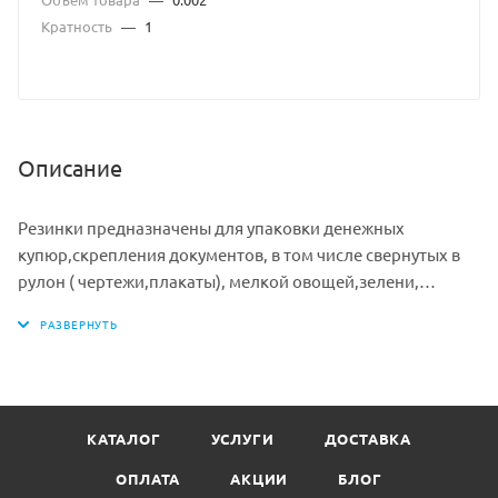
Кратность
—
1
Описание
Резинки предназначены для упаковки денежных
купюр,скрепления документов, в том числе свернутых в
рулон ( чертежи,плакаты), мелкой овощей,зелени,
цветов.
Товар используется в офисах, торговых точках.банках, а
также в бытовых целях.
Количество: 1 кг в упаковке.
КАТАЛОГ
УСЛУГИ
ДОСТАВКА
ОПЛАТА
АКЦИИ
БЛОГ