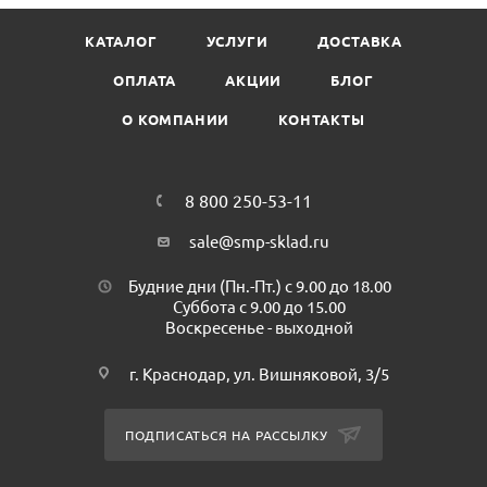
Количество слоев: 2
КАТАЛОГ
УСЛУГИ
ДОСТАВКА
Страна производитель (Бренд): Россия (BREUS)
Минимальная партия к покупке : 1 пачка (200 листов)
ОПЛАТА
АКЦИИ
БЛОГ
Количество в упаковке: 8 пачек
О КОМПАНИИ
КОНТАКТЫ
Упаковка: пакет
8 800 250-53-11
sale@smp-sklad.ru
Будние дни (Пн.-Пт.) с 9.00 до 18.00
Суббота с 9.00 до 15.00
Воскресенье - выходной
г. Краснодар, ул. Вишняковой, 3/5
ПОДПИСАТЬСЯ НА РАССЫЛКУ