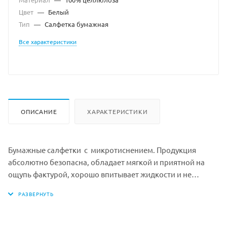
Цвет
—
Белый
Тип
—
Салфетка бумажная
Все характеристики
ОПИСАНИЕ
ХАРАКТЕРИСТИКИ
Бумажные салфетки с микротиснением. Продукция
абсолютно безопасна, обладает мягкой и приятной на
ощупь фактурой, хорошо впитывает жидкости и не
вызывает раздражения.
Изготовлены из 100% целлюлозы.
Цвет: белый
Размер листа в развернутом виде (ШxД): 33x33 см.