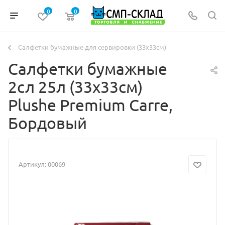
0
0
Салфетки бумажные для сервировки (33х33см)
Салфетки бумажные
2сл 25л (33х33см)
Plushe Premium Сarre,
Бордовый
Артикул:
00069