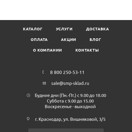
Размер листа в развернутом виде (ШxД): 33х33см
Цвет: Бордовый
Количество салфеток в пачке: 25 шт
Минимальная партия к покупке : 1 пач.
КАТАЛОГ
УСЛУГИ
ДОСТАВКА
Количество в коробе: 30 пач.
Страна производитель (Бренд): Россия ( Plushe )
ОПЛАТА
АКЦИИ
БЛОГ
О КОМПАНИИ
КОНТАКТЫ
8 800 250-53-11
sale@smp-sklad.ru
Будние дни (Пн.-Пт.) с 9.00 до 18.00
Суббота с 9.00 до 15.00
Воскресенье - выходной
г. Краснодар, ул. Вишняковой, 3/5