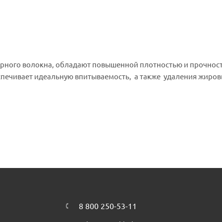
ирного волокна, обладают повышенной плотностью и прочнос
спечивает идеальную впитываемость, а также удаления жиров
ть бытовую химию.
у количеству полиэстера, который отвечает за гладкость и мя
ировки мебели и бытовой техники.
8 800 250-53-11