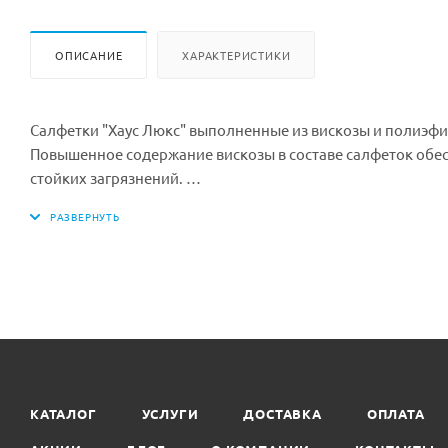
ОПИСАНИЕ
ХАРАКТЕРИСТИКИ
Салфетки "Хаус Люкс" выполненные из вискозы и полиэф
Повышенное содержание вискозы в составе салфеток обе
стойких загрязнений.
Для очистки жирных загрязнений рекомендуется применя
Салфетки не оставляют ворсинок,, благодаря оптимальном
ткани.
Облегчают процесс мытья окон и зеркал, удобны для пол
Размер салфетки: 20х25 см.
В рулоне: 220 салфеток.
Минимальная партия к покупке: 1 рул.
В упаковке: 8 шт.
КАТАЛОГ
УСЛУГИ
ДОСТАВКА
ОПЛАТА