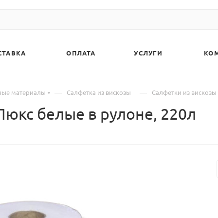
СТАВКА
ОПЛАТА
УСЛУГИ
КО
—
—
ные материалы
Салфетка из вискозы
Салфетки из вискозы 
Люкс белые в рулоне, 220л