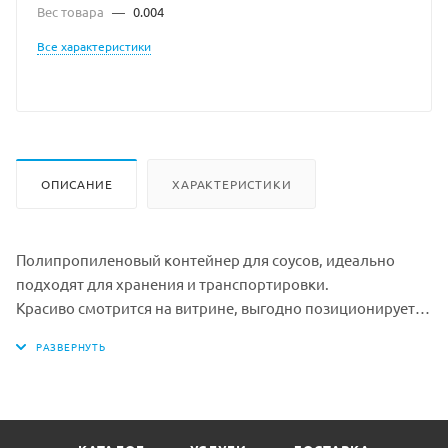
Вес товара
—
0.004
Все характеристики
ОПИСАНИЕ
ХАРАКТЕРИСТИКИ
Полипропиленовый контейнер для соусов, идеально
подходят для хранения и транспортировки.
Красиво смотрится на витрине, выгодно позиционирует
Ваш продукт, а благодаря прозрачности позволяет видеть
содержимое без вскрытия.
Материал: полипропилен
Цвет: прозрачный
Объем: 50мл