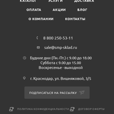
КАТАЛОГ
УСЛУГИ
ДОСТАВКА
Высота: 3см
Диаметр по крышке:6см
ОПЛАТА
АКЦИИ
БЛОГ
Диаметр дна: 4,8см
О КОМПАНИИ
КОНТАКТЫ
Минимальная партия к покупке: 80шт
Количество в коробке: 1200шт
8 800 250-53-11
sale@smp-sklad.ru
Будние дни (Пн.-Пт.) с 9.00 до 18.00
Суббота с 9.00 до 15.00
Воскресенье - выходной
г. Краснодар, ул. Вишняковой, 3/5
ПОДПИСАТЬСЯ НА РАССЫЛКУ
ПОЛИТИКА КОНФИДЕНЦИАЛЬНОСТИ
ДОГОВОР ОФЕРТЫ