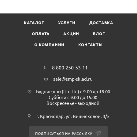
кофе, вина, травы, масла, йогурта, овощей и фруктов,
губной помады,крови, жира, и т.д. А так же в качестве
усилителя стирки для изделий из различных тканей,
КАТАЛОГ
УСЛУГИ
ДОСТАВКА
тканных материалов, одежды, белья. Средство
предназначено для использования в автоматических
ОПЛАТА
АКЦИИ
БЛОГ
стиральных машинах и в ручной стирке. Так же
О КОМПАНИИ
КОНТАКТЫ
используется для удаления пятен с ковровых покрытий,
обивки мебели, штор, скатертей,покрывал. Подходит для
любых типов ткани, в том числе синтетики, шерсти и
шелка.
8 800 250-53-11
Способ применения: 20-50 гр на увлажнение пятна/сильно
sale@smp-sklad.ru
загрязненные места нанести средство на 10-20 минут.
Далее стирать обычным способом.
Будние дни (Пн.-Пт.) с 9.00 до 18.00
Стирка с отбеливанием в стиральной машине: 100-150 г на
Суббота с 9.00 до 15.00
Воскресенье - выходной
5-6 кг сухого белья к средству для стирки. Стирать
согласно инструкции к стиральной машине и надписям на
г. Краснодар, ул. Вишняковой, 3/5
ярлыке белья.
Объем: 5 л
ПОДПИСАТЬСЯ НА РАССЫЛКУ