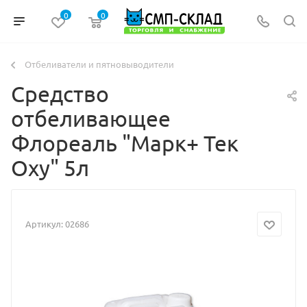
0
0
Отбеливатели и пятновыводители
Средство
отбеливающее
Флореаль "Марк+ Тек
Oxy" 5л
Артикул:
02686