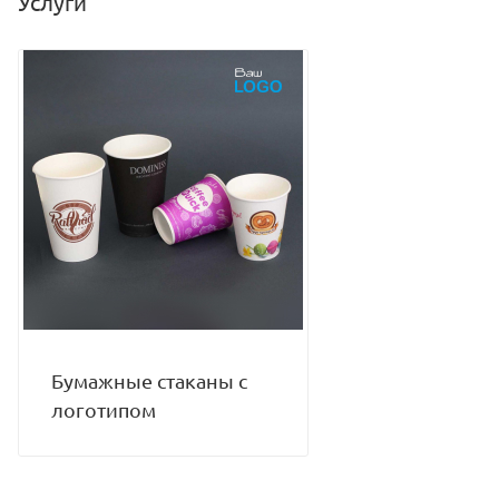
Услуги
Объем: 110 мл
Цвет: белый
Материал: бумага
Диаметр (верх): 60 мм
Диаметр (низ): 45 мм
Высота: 60 мм
Минимальная партия к покупке: 50 шт
Количество в коробке: 1000 шт.
Бумажные стаканы с
логотипом