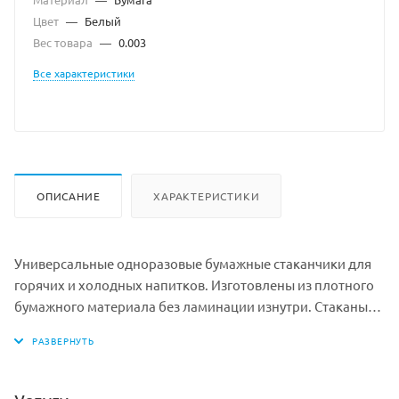
Цвет
—
Белый
Вес товара
—
0.003
Все характеристики
ОПИСАНИЕ
ХАРАКТЕРИСТИКИ
Универсальные одноразовые бумажные стаканчики для
горячих и холодных напитков. Изготовлены из плотного
бумажного материала без ламинации изнутри. Стаканы
должны сохранять внешний вид, не деформироваться и
быть герметичными в течение 30 минут.
К стакану вы можете приобрести отдельно крышку Д-62
белую (арт. 02722)