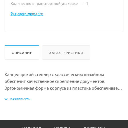
Количество в транспортной упаковке
—
1
Все характеристики
ОПИСАНИЕ
ХАРАКТЕРИСТИКИ
Канцелярский степлер с классическим дизайном
обеспечит качественное скрепление документов.
Эргономичная форма корпуса из пластика обеспечивает
продолжительное время использования без перерыва.
Для скрепления до 20 листов
Виды сшивания: открытый, закрытый и прямой
Минимальная партия к покупке: 1 шт