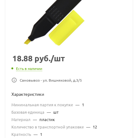
18.88
руб.
/шт
Есть в наличии
Самовывоз - ул. Вишняковой, д.3/5
Характеристики
Минимальная партия к покупке
—
1
Базовая единица
—
шт
Материал
—
пластик
Количество в транспортной упаковке
—
12
Кратность
—
1