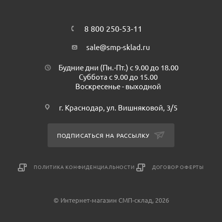
обработать и не забыть больше полезной информации.
Цвет чернил: желтый
Форма наконечника: скошенная
8 800 250-53-11
Основа чернил: водная
sale@smp-sklad.ru
Материал корпуса: пластик
Страна происхождения: Китай
Будние дни (Пн.-Пт.) с 9.00 до 18.00
Минимальная партия к покупке: 1шт
Суббота с 9.00 до 15.00
Воскресенье - выходной
Количество в пачке: 12шт
г. Краснодар, ул. Вишняковой, 3/5
ПОДПИСАТЬСЯ НА РАССЫЛКУ
ПОЛИТИКА КОНФИДЕНЦИАЛЬНОСТИ
ДОГОВОР ОФЕРТЫ
© Интернет-магазин СМП-склад, 2026