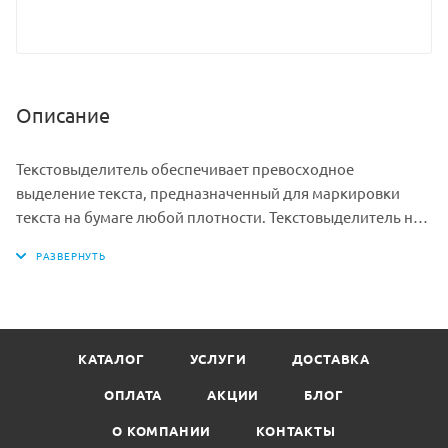
Описание
Текстовыделитель обеспечивает превосходное
выделение текста, предназначенный для маркировки
текста на бумаге любой плотности. Текстовыделитель на
водной основе в пластиковом корпусе. Светоустойчивые
чернила на водной основе не выцветают даже на
открытом солнце и не размазываются в процессе.
Чернила не промокают бумагу. Чернила не имеют запах.
Скошенный наконечник имеет толщину линии письма от
КАТАЛОГ
УСЛУГИ
ДОСТАВКА
1 до 5 мм, что обеспечивает удобство при работе с
текстом, напечатанным мелким шрифтом, или
ОПЛАТА
АКЦИИ
БЛОГ
таблицами. Текстовыделитель поможет выделять самое
О КОМПАНИИ
КОНТАКТЫ
важное в документах или просто тексте, и Вы сможете