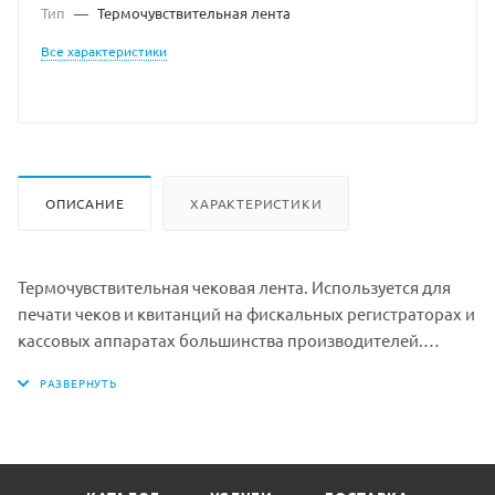
Тип
—
Термочувствительная лента
Все характеристики
ОПИСАНИЕ
ХАРАКТЕРИСТИКИ
Термочувствительная чековая лента. Используется для
печати чеков и квитанций на фискальных регистраторах и
кассовых аппаратах большинства производителей.
Ширина рулона: 57 мм
Длина намотки: 27 м
Диаметр рулона: 40 мм
Втулка: 12 мм
Плотность бумаги : 44 гр/м2