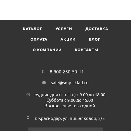
целью их длительного хранения.
Рулоны имеют тисненую поверхность с одной стороны,
при этом другая сторона изготовляется из ровной гладкой
пленки.
КАТАЛОГ
УСЛУГИ
ДОСТАВКА
Ширина: 400мм
Длина: 5 метров
ОПЛАТА
АКЦИИ
БЛОГ
Плотность: 75мкм
О КОМПАНИИ
КОНТАКТЫ
Материал: РА/РЕ
Минимальная партия к покупке: 1рул
8 800 250-53-11
sale@smp-sklad.ru
Будние дни (Пн.-Пт.) с 9.00 до 18.00
Суббота с 9.00 до 15.00
Воскресенье - выходной
г. Краснодар, ул. Вишняковой, 3/5