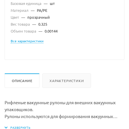
Базовая единица
—
шт
Материал
—
РА/РЕ
Цвет
—
прозрачный
Вес товара
—
0.325
Объем товара
—
0.00144
Все характеристики
ОПИСАНИЕ
ХАРАКТЕРИСТИКИ
Рифленые вакуумные рулоны для внешних вакуумных
упаковщиков.
Рулоны используются для формирования вакуумных
пакетов для мясных, сырных, рыбных и др. продуктов с