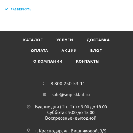
мыла позволяет значительно сократить расход мыла и
экономит ваше время и деньги. Мягкое и деликатное
мыло не оставляет подтёков и следов на раковине.
Каждый картридж мыла герметично запечатан и снабжён
одноразовым дозирующим устройством, что
КАТАЛОГ
УСЛУГИ
ДОСТАВКА
предотвращает риск перекрёстного загрязнения и
препятствует попаданию бактерий внутрь картриджа.
ОПЛАТА
АКЦИИ
БЛОГ
Объем: 1000 мл
О КОМПАНИИ
КОНТАКТЫ
Средство: Жидкое мыло парфюмированное.
Область применения: Руки, тело.
Назначение: для душа, для рук, для тела ( для
чувствительной кожи)
8 800 250-53-11
Эффект: Очищение, смягчение, увлажнение
sale@smp-sklad.ru
Особенности: Нейтральное. Гипоалергенное.
Бренд: Keman
Будние дни (Пн.-Пт.) с 9.00 до 18.00
Минимальная партия к покупке: 1 шт
Суббота с 9.00 до 15.00
Воскресенье - выходной
Количество в транспортной упаковке: 6 шт
г. Краснодар, ул. Вишняковой, 3/5