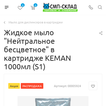
0
0
Мыло для диспенсеров в картридже
Жидкое мыло
"Нейтральное
бесцветное" в
картридже KEMAN
1000мл (S1)
Артикул:
00005924
Акция
РАСПРОДАЖА