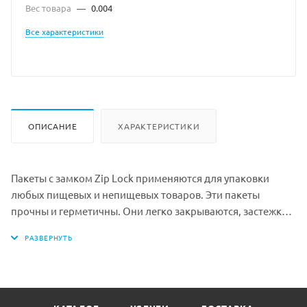
Вес товара
—
0.004
Все характеристики
ОПИСАНИЕ
ХАРАКТЕРИСТИКИ
Пакеты с замком Zip Lock применяются для упаковки
любых пищевых и непищевых товаров. Эти пакеты
прочны и герметичны. Они легко закрываются, застежка
zip-lock позволяет неоднократно открывать и плотно
закрывать пакет, прекрасно подходят для любых мелких
предметов, которые требуется аккуратно упаковать,
чтобы защитить их от повреждений и сохранить
товарный вид.