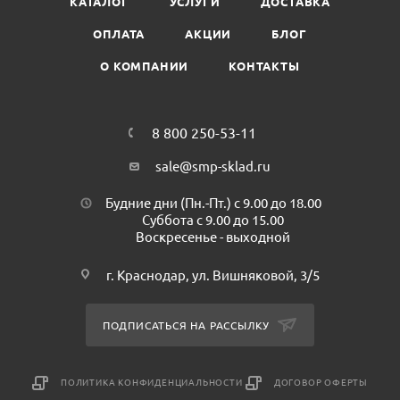
КАТАЛОГ
УСЛУГИ
ДОСТАВКА
Состав: Полиэтилен
Размер (ШхД): 200х250 мм
ОПЛАТА
АКЦИИ
БЛОГ
Плотность: 25 мкр
О КОМПАНИИ
КОНТАКТЫ
Производитель: ПрофиТрейд
Количество в пачке: 100 шт
Количество в коробе: 1000 шт
8 800 250-53-11
sale@smp-sklad.ru
Будние дни (Пн.-Пт.) с 9.00 до 18.00
Суббота с 9.00 до 15.00
Воскресенье - выходной
г. Краснодар, ул. Вишняковой, 3/5
ПОДПИСАТЬСЯ НА РАССЫЛКУ
ПОЛИТИКА КОНФИДЕНЦИАЛЬНОСТИ
ДОГОВОР ОФЕРТЫ