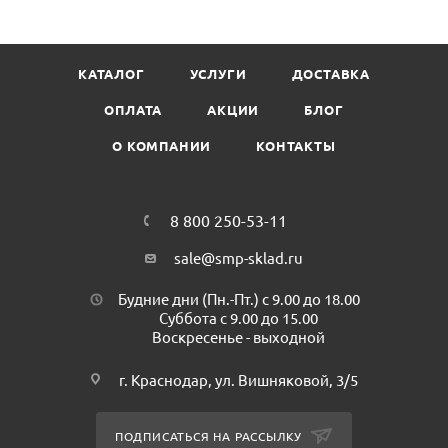
продуктов до 80 градусов Цельсия.
Длина составляет 175 мм.
Цвет: металлик
КАТАЛОГ
УСЛУГИ
ДОСТАВКА
Материал: полистирол (PS) с нанесением на поверхность
металлизированного слоя
ОПЛАТА
АКЦИИ
БЛОГ
Страна происхождения: Россия
О КОМПАНИИ
КОНТАКТЫ
В пачке: 50 шт.
Минимальная партия: 1 пач./50 шт
Количество в коробе: 20 пач./1000 шт
8 800 250-53-11
sale@smp-sklad.ru
Будние дни (Пн.-Пт.) с 9.00 до 18.00
Суббота с 9.00 до 15.00
Воскресенье - выходной
г. Краснодар, ул. Вишняковой, 3/5
ПОДПИСАТЬСЯ НА РАССЫЛКУ