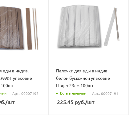
я еды в индив.
Палочки для еды в индив.
КРАФТ упаковке
белой бумажной упаковке
м 100шт
Linger 23см 100шт
ичии
Есть в наличии
Арт.: 00007192
Арт.: 00007191
б.
/шт
225.45
руб.
/шт