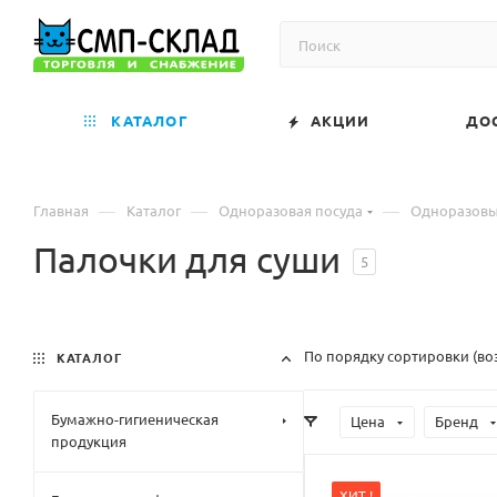
КАТАЛОГ
АКЦИИ
ДО
—
—
—
Главная
Каталог
Одноразовая посуда
Одноразовы
Палочки для суши
5
По порядку сортировки (во
КАТАЛОГ
Бумажно-гигиеническая
Цена
Бренд
продукция
ХИТ !