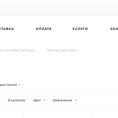
СТАВКА
ОПЛАТА
УСЛУГИ
КО
—
е столовые приборы
Палочки для суши
зрастание)
В наличии
Цвет
Назначение