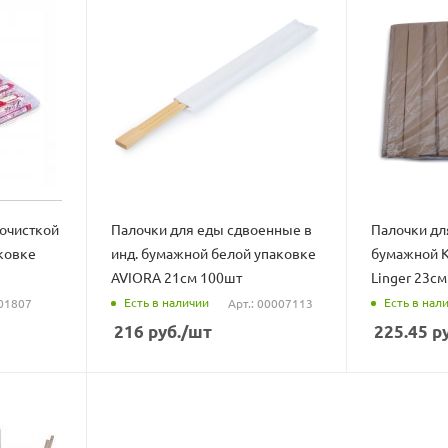
бочисткой
Палочки для еды сдвоенные в
Палочки дл
ковке
инд. бумажной белой упаковке
бумажной 
AVIORA 21см 100шт
Linger 23с
Есть в наличии
Есть в нал
 01807
Арт.: 00007113
216
руб.
/шт
225.45
ру