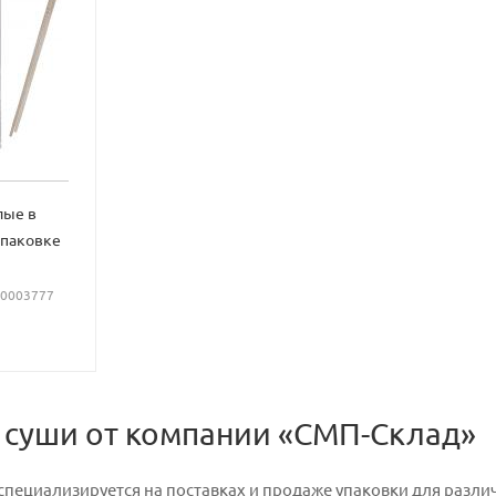
лые в
упаковке
 00003777
 суши от компании «СМП-Склад»
пециализируется на поставках и продаже упаковки для разли