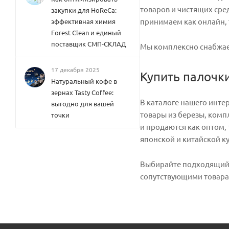
товаров и чистящих сре
закупки для HoReCa:
принимаем как онлайн, 
эффективная химия
Forest Clean и единый
поставщик СМП-СКЛАД
Мы комплексно снабжаем
17 декабря 2025
Купить палочк
Натуральный кофе в
зернах Tasty Coffee:
В каталоге нашего инте
выгодно для вашей
товары из березы, комп
точки
и продаются как оптом,
японской и китайской к
Выбирайте подходящий в
сопутствующими товарам