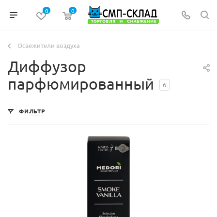
0
0
Освежители воздуха
Диффузор
парфюмированный
6
ФИЛЬТР