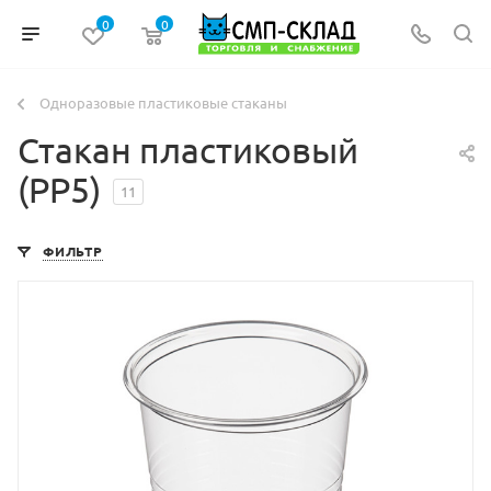
0
0
Одноразовые пластиковые стаканы
Стакан плаcтиковый
(PP5)
11
ФИЛЬТР